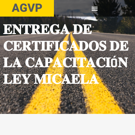
AGVP
𝐄𝐍𝐓𝐑𝐄𝐆𝐀 𝐃𝐄
𝐂𝐄𝐑𝐓𝐈𝐅𝐈𝐂𝐀𝐃𝐎𝐒 𝐃𝐄
𝐋𝐀 𝐂𝐀𝐏𝐀𝐂𝐈𝐓𝐀𝐂𝐈Ó𝐍
𝐋𝐄𝐘 𝐌𝐈𝐂𝐀𝐄𝐋𝐀