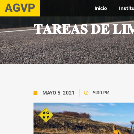
AGVP
Inicio
Instit
𝐓𝐀𝐑𝐄𝐀𝐒 𝐃𝐄 𝐋𝐈
MAYO 5, 2021
9:00 PM