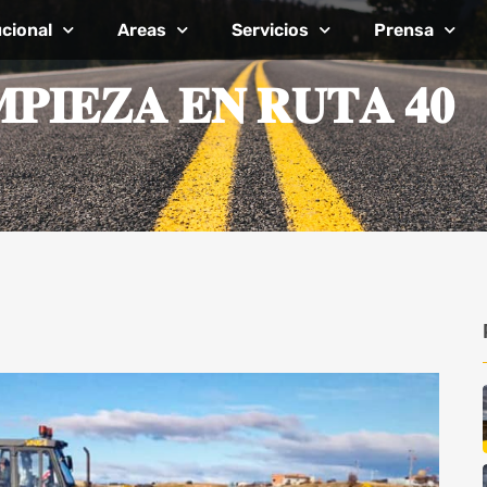
ucional
Areas
Servicios
Prensa
𝐏𝐈𝐄𝐙𝐀 𝐄𝐍 𝐑𝐔𝐓𝐀 𝟒𝟎