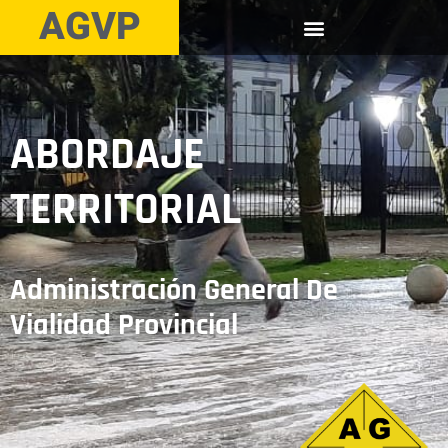
AGVP
ABORDAJE
TERRITORIAL
Administración General De
Vialidad Provincial