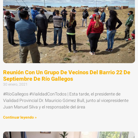
Reunión Con Un Grupo De Vecinos Del Barrio 22 De
Septiembre De Río Gallegos
30 enero, 2021
#RíoGallegos #VialidadConTodos | Esta tarde, el presidente de
Vialidad Provincial Dr. Mauricio Gómez Bull, junto al vicepresidente
Juan Manuel Silva y el responsable del área
Continuar leyendo »