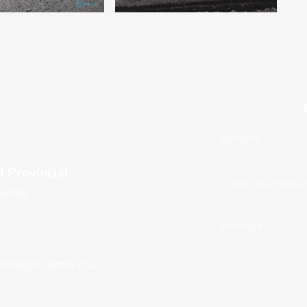
 Provincial
uctura
 Gallegos, Santa Cruz,