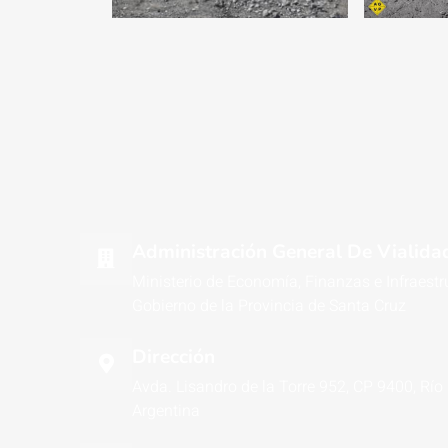
Administración General De Vialidad
Ministerio de Economía, Finanzas e Infraestr
Gobierno de la Provincia de Santa Cruz
Dirección
Avda. Lisandro de la Torre 952, CP 9400, Río
Argentina